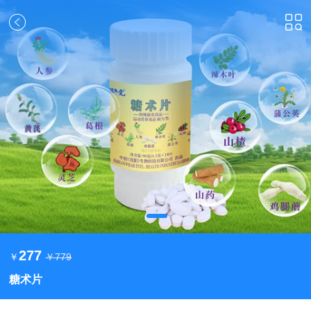
关
闭
277
￥
￥779
糖术片