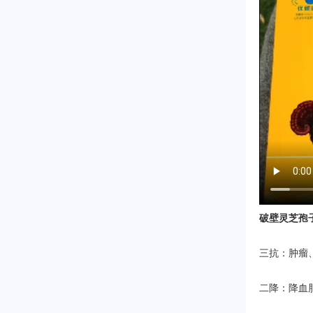
破壁灵芝孢
三抗：肿瘤
二降：降血