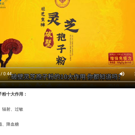
子粉十大作用：
、辐射、过敏
脂、降血糖