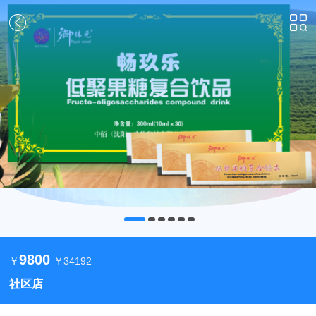
关
闭
9800
￥
￥34192
社区店