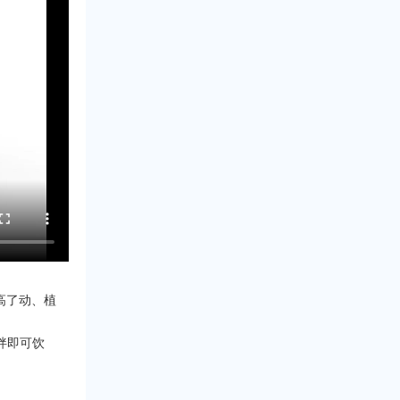
高了动、植
拌即可饮