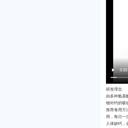
研发理念:
由多种氨基
物对钙的吸
推荐食用方法
用，每日一
人体缺钙，会