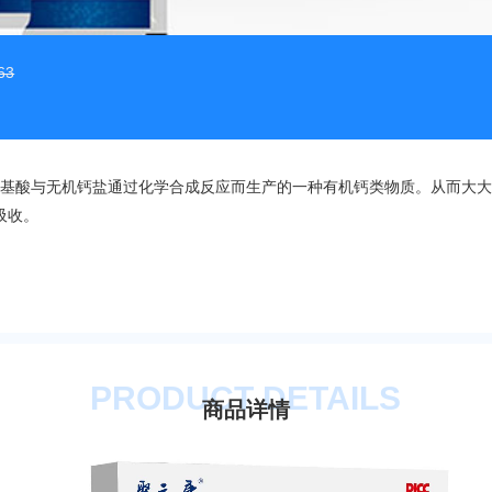
63
氨基酸与无机钙盐通过化学合成反应而生产的一种有机钙类物质。从而大
吸收。
PRODUCT DETAILS
商品详情