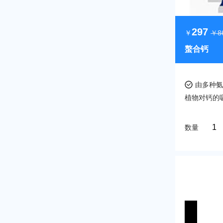
297
￥
￥8
螯合钙
由多种
植物对钙的
数量