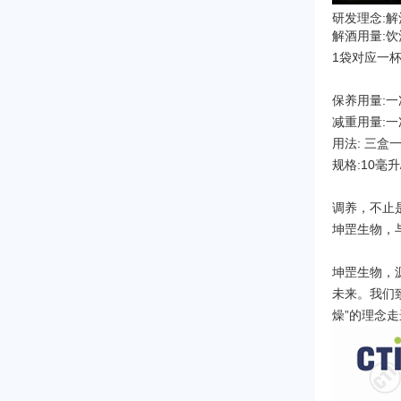
研发理念:
解酒用量:饮
1袋对应一
保养用量:
减重用量:
用法: 三
规格:10毫升
调养，不止
坤罡生物，
坤罡生物，
未来。我们
燥”的理念