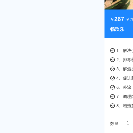
267
￥
￥7
畅玖乐
1、解决
2、排毒
3、解酒
4、促进
6、外涂
7、调理
8、增殖
数量